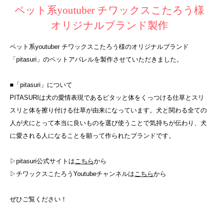
ペット系youtuber チワックスこたろう様
オリジナルブランド製作
ペット系youtuber チワックスこたろう様のオリジナルブランド
「pitasuri」のペットアパレルを製作させていただきました。
■「pitasuri」について
PITASURI
は犬の愛情表現であるピタッと体をくっつける仕草とスリ
スリと体を擦り付ける仕草が由来になっています。犬と関わる全ての
人が犬にとって本当に良いものを選び使うことで気持ちが伝わり、犬
に愛される人になることを願って作られたブランドです。
▷pitasuri公式サイトは
こちら
から
▷チワックスこたろうYoutubeチャンネルは
こちら
から
ぜひご覧ください！