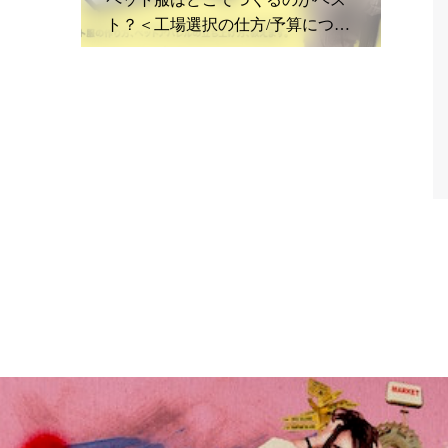
ト？＜工場選択の仕方/予算につい
て＞