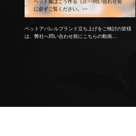
う作る（2) <<問い合わせ前
ペット服はこう作る
ください。>>
に必ずご覧くださ
ブランド立ち上げをご検討の皆様
ペットアパレルブラ
合わせ前にこちらの動画…
へ こちらの動画は弊