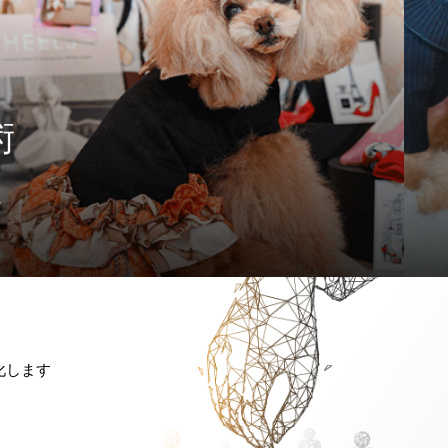
術
す
化します