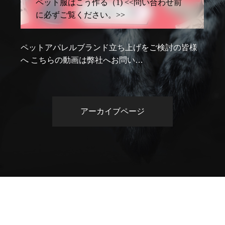
（1) <<問い合わせ前
ペット服はどこでつく
い。>>
場選択の仕方/予算につ
ンド立ち上げをご検討の皆様
ペットアパレルブランド立
社へお問い…
へ ペット服・ペット用品
アーカイブページ