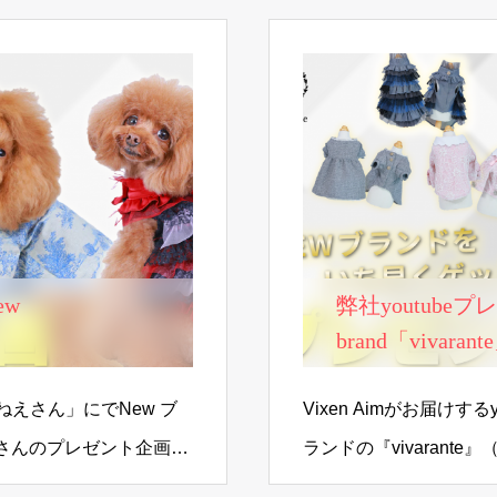
ew
弊社youtubeプ
brand「vivara
とおねえさん」にでNew ブ
Vixen Aimがお届けす
テ）さんのプレゼント企画を
ランドの『vivaran
開催中！…