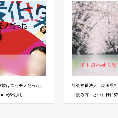
埼玉県福祉広報
の家族はニセモノだった』
社会福祉法人 埼玉県社
Ranaが出演し…
（読み方：さい）様に
だきました。福祉広報