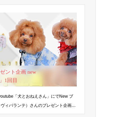
レゼント企画 new
nte」1回目
るyoutube「犬とおねえさん」にでNew ブ
te』（ヴィバランテ）さんのプレゼント企画を