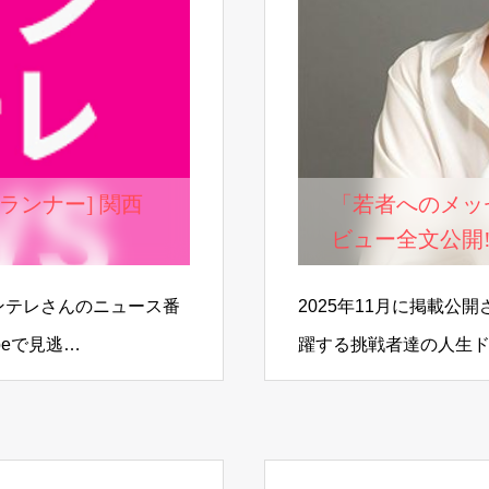
「若者へのメッ
ビュー全文公開
カンテレさんのニュース番
2025年11月に掲載公
beで見逃…
躍する挑戦者達の人生
を応援することを目的