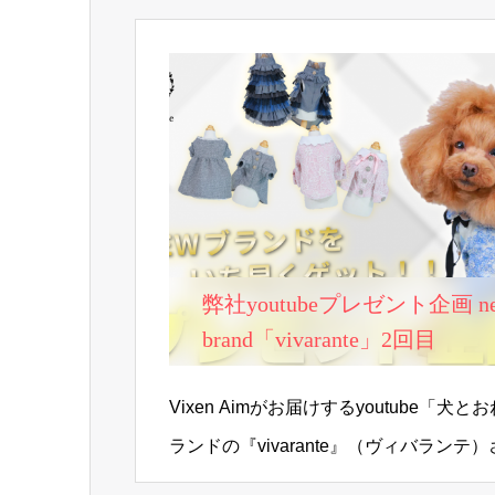
弊社youtubeプレゼント企画 n
brand「vivarante」2回目
Vixen Aimがお届けするyoutube「犬
ランドの『vivarante』（ヴィバラン
開催中！…