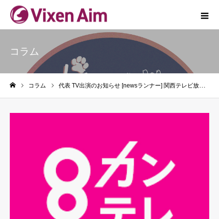
コラム
コラム
代表 TV出演のお知らせ [newsランナー] 関西テレビ放送 カンテレ
ホーム