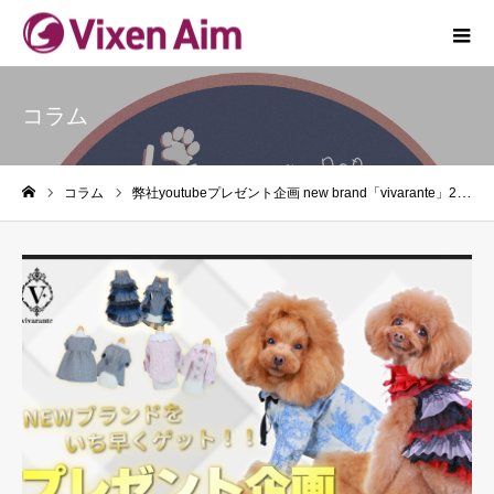
コラム
コラム
弊社youtubeプレゼント企画 new brand「vivarante」2回目
ホーム