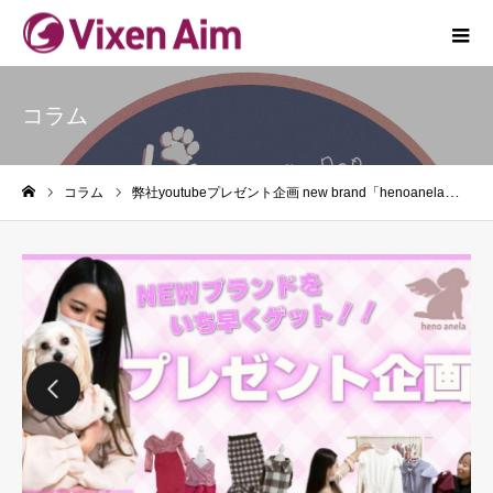
コラム
コラム
弊社youtubeプレゼント企画 new brand「henoanela」2回目
ホーム