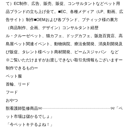
て）EC制作、広告、販売、販促、コンサルタントなどペット用
品ブランドの立ち上げ全て。■EC、各種メディア（LP、動画、広
告サイト）制作■OEMおよび各ブランド、ブティック様の裏方
（商品制作、企画、デザイン）コンサルタント経歴
ル・クルーゼペット、猫カフェ、ドッグカフェ、阪急百貨店、高
島屋ペット関連イベント、動物病院、療法食開発、消臭剤開発及
び販促、タレント様ペット商材開発、ビームスジャパン など
※ご覧いただけますがお渡しできない取引先情報もございますー
制作できるものー
ペット服
首輪、リード
フード
おやつ
獣看護師監修商品୨୧┈┈┈┈┈┈┈┈┈┈┈┈┈┈┈┈┈୨୧「ペ
ット市場は儲かるでしょ」
「今ペットキテるよね！」