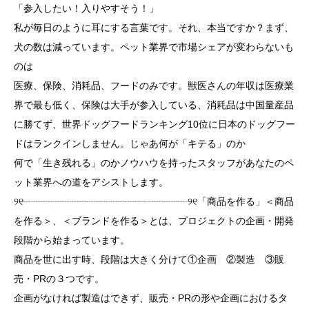
「参入したい！入りやすそう！」
私が毎日のように耳にする言葉です。それ、本当ですか？まず、
犬の数は減っています。ペット業界で市場シェアが変わらないも
のは
医療、保険、消耗品、フードのみです。獣医さんの年収は医療業
界で最も低く、保険は大手が参入している、消耗品は中国量産品
に勝てず、世界ドッグフードランキング10位に日本のドッグフー
ドはランクインしません。じゃあ何が「キテる」のか
何で「生き残れる」のかノウハウを持ったスタッフがあなたのペ
ット業界への道をアシストします。
୨୧┈┈┈┈┈┈┈┈┈┈┈┈┈┈┈┈┈୨୧「商品を作る」＜商品
を作る＞、＜ブランドを作る＞とは、プロジェクトの企画・開発
段階から始まっています。
商品を世に出す時、段階は大きく分けて①企画 ②製造 ③販
売・PRの３つです。
企画がなければ製造はできず、販売・PRの形や企画におけるタ