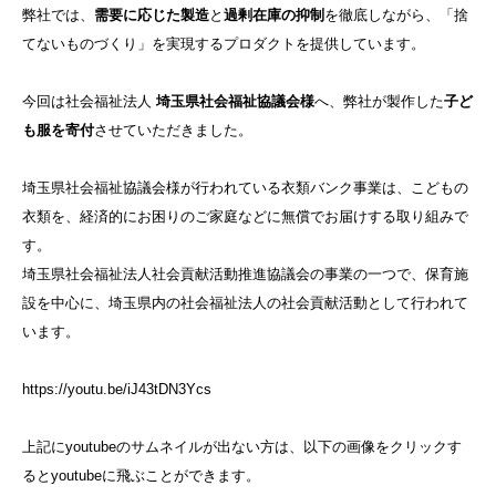
弊社では、
需要に応じた製造
と
過剰在庫の抑制
を徹底しながら、「捨
てないものづくり」を実現するプロダクトを提供しています。
今回は社会福祉法人
埼玉県社会福祉協議会様
へ、弊社が製作した
子ど
も服を寄付
させていただきました。
埼玉県社会福祉協議会様が行われている衣類バンク事業は、こどもの
衣類を、経済的にお困りのご家庭などに無償でお届けする取り組みで
す。
埼玉県社会福祉法人社会貢献活動推進協議会の事業の一つで、保育施
設を中心に、埼玉県内の社会福祉法人の社会貢献活動として行われて
います。
https://youtu.be/iJ43tDN3Ycs
上記にyoutubeのサムネイルが出ない方は、以下の画像をクリックす
るとyoutubeに飛ぶことができます。