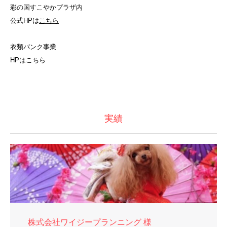
彩の国すこやかプラザ内
公式HPは
こちら
衣類バンク事業
HPは
こちら
実績
株式会社ワイジープランニング 様