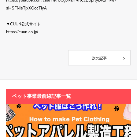
https://youtube.com/channel/UCg6RafTvRCcZDpRyDv2FlRw?
si=SFNIsTjxXQccTiyA
▼CUUN公式サイト
https://cuun.co.jp/
次の記事
ペット事業最前線記事一覧