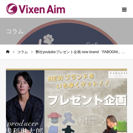
コラム
コラム
弊社youtubeプレゼント企画 new brand「FABOGNI」第2回目
ホーム